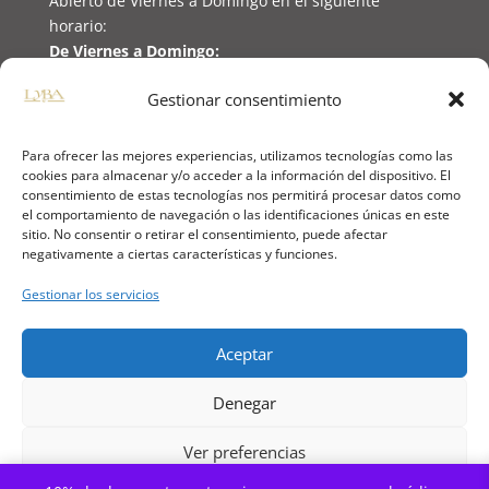
Abierto de Viernes a Domingo en el siguiente
horario:
De Viernes a Domingo:
Abierto de 11:00h a 21:00h
Gestionar consentimiento
(Domingo hasta las 19h)
Para ofrecer las mejores experiencias, utilizamos tecnologías como las
cookies para almacenar y/o acceder a la información del dispositivo. El
consentimiento de estas tecnologías nos permitirá procesar datos como
🔒
PAGO 100% SEGURO
el comportamiento de navegación o las identificaciones únicas en este
sitio. No consentir o retirar el consentimiento, puede afectar
negativamente a ciertas características y funciones.
📱
NUESTRAS REDES SOCIALES
Gestionar los servicios
Aceptar
⚖️
INFORMACIÓN LEGAL
Denegar
Aviso Legal
Política de Privacidad
Ver preferencias
Política de Cookies