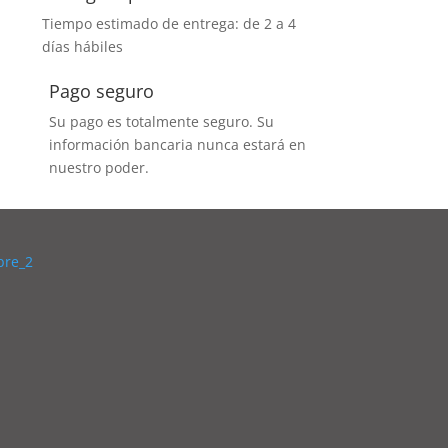
Tiempo estimado de entrega: de 2 a 4
días hábiles
Pago seguro
Su pago es totalmente seguro. Su
información bancaria nunca estará en
nuestro poder.