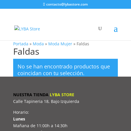
contacto@lybastore.com
Portada
»
Moda
»
Moda Mujer
»
Faldas
Faldas
No se han encontrado productos que
coincidan con tu selección.
NUESTRA TIENDA
LYBA STORE
Calle Tapineria 18, Bajo Izquierda
Horario:
Lunes
Mañana de 11:00h a 14:30h