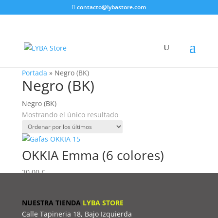
contacto@lybastore.com
Portada
»
Negro (BK)
Negro (BK)
Negro (BK)
Mostrando el único resultado
OKKIA Emma (6 colores)
30,00
€
NUESTRA TIENDA
LYBA STORE
Calle Tapineria 18, Bajo Izquierda