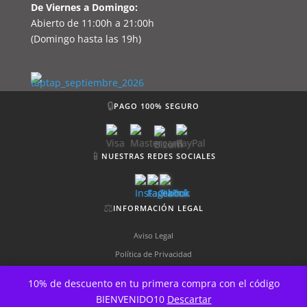
De Viernes a Domingo:
Abierto de 11:00h a 21:00h
(Domingo hasta las 19h)
🔒
PAGO 100% SEGURO
📱
NUESTRAS REDES SOCIALES
⚖️
INFORMACIÓN LEGAL
Aviso Legal
Política de Privacidad
Política de Cookies
10% de descuento en tu primera compra con el código
Términos y Condiciones
BIENVENIDO10
Descartar