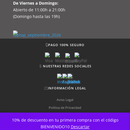
De Viernes a Domingo:
Abierto de 11:00h a 21:00h
(Domingo hasta las 19h)
🔒
PAGO 100% SEGURO
📱
NUESTRAS REDES SOCIALES
⚖️
INFORMACIÓN LEGAL
Aviso Legal
Política de Privacidad
Política de Cookies
10% de descuento en tu primera compra con el código
Términos y Condiciones
BIENVENIDO10
Descartar