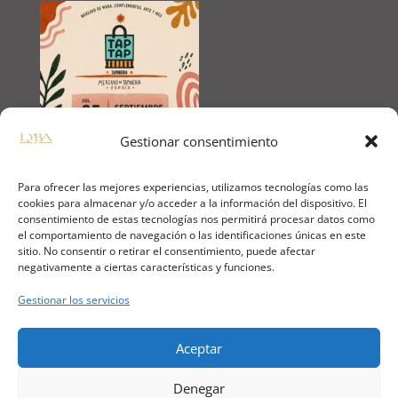
Gestionar consentimiento
Para ofrecer las mejores experiencias, utilizamos tecnologías como las
cookies para almacenar y/o acceder a la información del dispositivo. El
consentimiento de estas tecnologías nos permitirá procesar datos como
🔒
PAGO 100% SEGURO
el comportamiento de navegación o las identificaciones únicas en este
sitio. No consentir o retirar el consentimiento, puede afectar
negativamente a ciertas características y funciones.
📱
NUESTRAS REDES SOCIALES
Gestionar los servicios
Aceptar
⚖️
INFORMACIÓN LEGAL
Denegar
Aviso Legal