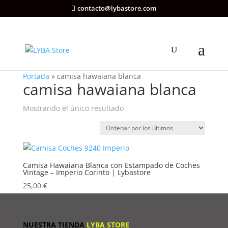
contacto@lybastore.com
Portada
»
camisa hawaiana blanca
camisa hawaiana blanca
Mostrando el único resultado
Camisa Hawaiana Blanca con Estampado de Coches
Vintage – Imperio Corinto | Lybastore
25,00
€
NUESTRA TIENDA
LYBA STORE