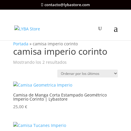
contacto@lybastore.com
Portada
»
camisa imperio corinto
camisa imperio corinto
Ordenado
Mostrando los 2 resultados
por
los
últimos
Camisa de Manga Corta Estampado Geométrico
Imperio Corinto | Lybastore
25,00
€