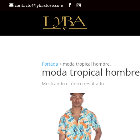
contacto@lybastore.com
Portada
»
moda tropical hombre.
moda tropical hombre
Mostrando el único resultado