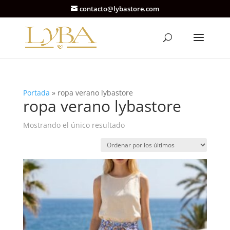
contacto@lybastore.com
Portada
»
ropa verano lybastore
ropa verano lybastore
Mostrando el único resultado