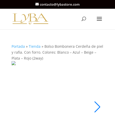
contacto@lybastore.com
Portada
»
Tienda
»
Bolso Bombonera Cerdeña de piel
y rafia. Con forro. Colores: Blanco – Azul – Beige –
Plata – Rojo (2way)