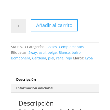
Bolso
Añadir al carrito
Bombonera
Cerdeña
de
piel
SKU:
N/D
Categorías:
Bolsos
,
Complementos
y
Etiquetas:
2way
,
azul
,
beige
,
Blanco
,
bolso
,
rafia.
Bombonera
,
Cerdeña
,
piel
,
rafia
,
rojo
Marca:
Lyba
Con
forro.
Colores:
Blanco
Descripción
-
Información adicional
Azul
-
Beige
Descripción
-