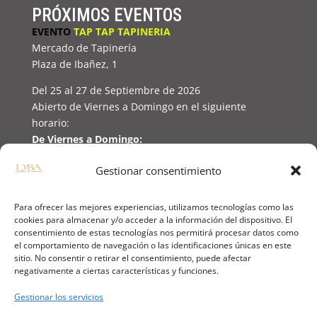
PRÓXIMOS EVENTOS
EVENTO
TAP TAP TAPINERIA
Mercado de Tapinería
Plaza de Ibañez, 1
Del 25 al 27 de Septiembre de 2026
Abierto de Viernes a Domingo en el siguiente
horario:
De Viernes a Domingo:
Abierto de 11:00h a 21:00h
Gestionar consentimiento
(Domingo hasta las 19h)
Para ofrecer las mejores experiencias, utilizamos tecnologías como las
cookies para almacenar y/o acceder a la información del dispositivo. El
consentimiento de estas tecnologías nos permitirá procesar datos como
🔒
PAGO 100% SEGURO
el comportamiento de navegación o las identificaciones únicas en este
sitio. No consentir o retirar el consentimiento, puede afectar
negativamente a ciertas características y funciones.
📱
NUESTRAS REDES SOCIALES
Gestionar los servicios