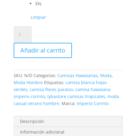
3XL
Limpiar
Camisa
Hawaiana
Flores
Añadir al carrito
del
Paraíso
Imperio
Corinto
SKU:
N/D
Categorías:
Camisas Hawaianas
,
Moda
,
|
Moda Hombre
Etiquetas:
camisa blanca hojas
Lybastore
verdes
,
camisa flores paraiso
,
camisa hawaiana
cantidad
imperio corinto
,
lybastore camisas tropicales
,
moda
casual verano hombre.
Marca:
Imperio Corinto
Descripción
Información adicional