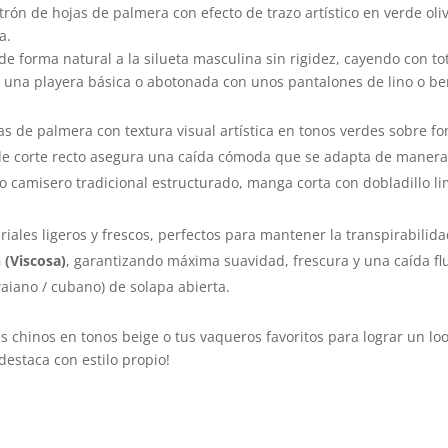
trón de hojas de palmera con efecto de trazo artístico en verde ol
a.
de forma natural a la silueta masculina sin rigidez, cayendo con t
bre una playera básica o abotonada con unos pantalones de lino o b
s de palmera con textura visual artística en tonos verdes sobre f
e corte recto asegura una caída cómoda que se adapta de manera n
 camisero tradicional estructurado, manga corta con dobladillo li
iales ligeros y frescos, perfectos para mantener la transpirabilida
(Viscosa)
, garantizando máxima suavidad, frescura y una caída fl
aiano / cubano) de solapa abierta.
chinos en tonos beige o tus vaqueros favoritos para lograr un look
destaca con estilo propio!