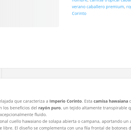
-
verano caballero premium
,
ro
Imperio
Corinto
Corinto
|
Lybastore
cantidad
relajada que caracteriza a
Imperio Corinto
. Esta
camisa hawaiana
d
on los beneficios del
rayón puro
, un tejido altamente transpirable 
excepcionalmente fluido.
ional cuello hawaiano de solapa abierta o campana, aportando un a
ire libre. El diseño se complementa con una fila frontal de botones 