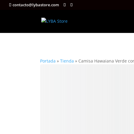
contacto@lybastore.com
Portada
»
Tienda
»
Camisa Hawaiana Verde con