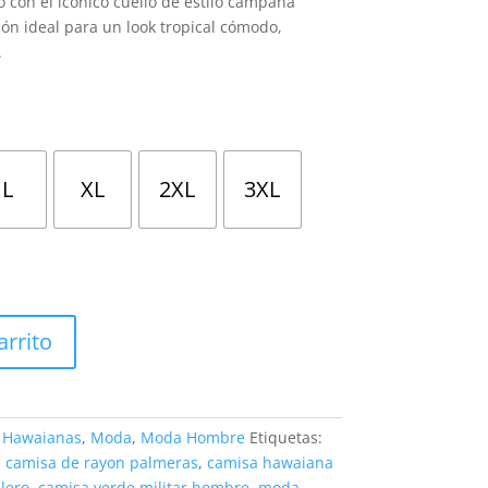
con el icónico cuello de estilo campana
ción ideal para un look tropical cómodo,
.
L
XL
2XL
3XL
arrito
 Hawaianas
,
Moda
,
Moda Hombre
Etiquetas:
,
camisa de rayon palmeras
,
camisa hawaiana
lero
,
camisa verde militar hombre
,
moda