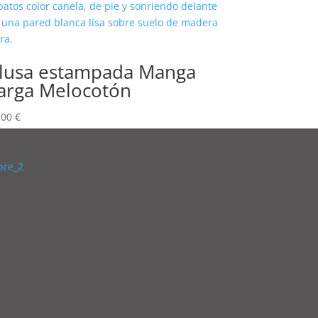
lusa estampada Manga
arga Melocotón
,00
€