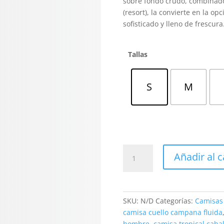
sobre fondo crudo, combinado 
(resort), la convierte en la op
sofisticado y lleno de frescura
Tallas
S
M
Camisa
Añadir al c
Hawaiana
Verde
con
Estampado
SKU:
N/D
Categorías:
Camisas
de
camisa cuello campana fluida
Palmeras
hombre
,
camisa tropical cabal