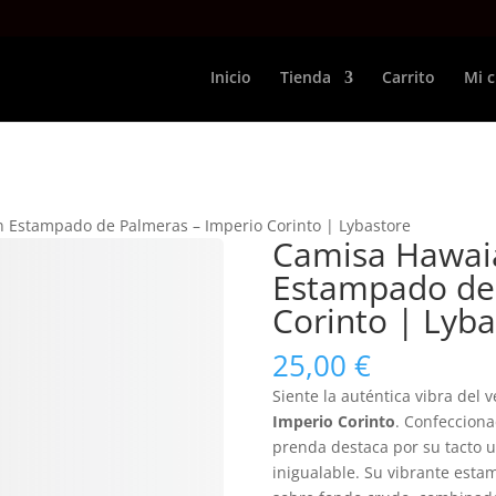
Inicio
Tienda
Carrito
Mi 
 Estampado de Palmeras – Imperio Corinto | Lybastore
Camisa Hawai
Estampado de 
Corinto | Lyba
25,00
€
Siente la auténtica vibra del 
Imperio Corinto
. Confeccion
prenda destaca por su tacto ul
inigualable. Su vibrante est