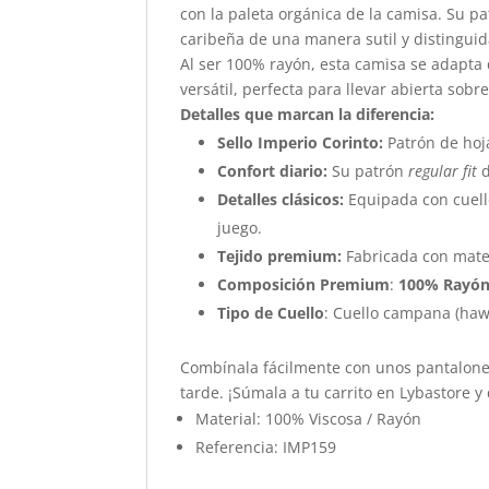
con la paleta orgánica de la camisa. Su pa
caribeña de una manera sutil y distinguid
Al ser 100% rayón, esta camisa se adapta 
versátil, perfecta para llevar abierta so
Detalles que marcan la diferencia:
Sello Imperio Corinto:
Patrón de hoja
Confort diario:
Su patrón
regular fit
d
Detalles clásicos:
Equipada con cuello
juego.
Tejido premium:
Fabricada con mater
Composición Premium
:
100% Rayón 
Tipo de Cuello
: Cuello campana (haw
Combínala fácilmente con unos pantalones 
tarde. ¡Súmala a tu carrito en Lybastore y 
Material: 100% Viscosa / Rayón
Referencia: IMP159