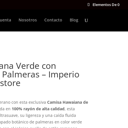
Elementos De 0
cuenta
Nosotros
Contacto
Blog
ana Verde con
Palmeras – Imperio
store
verano con esta exclusiva
Camisa Hawaiana de
ada en
100% rayón de alta calidad
, esta
trasuave, su ligereza y una caída fluida
ampado botánico de palmeras en color verde