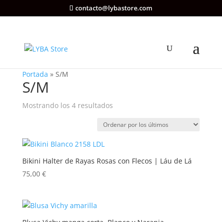
contacto@lybastore.com
Portada
»
S/M
S/M
Ordenado
Mostrando los 4 resultados
por
los
últimos
Bikini Halter de Rayas Rosas con Flecos | Láu de Lá
75,00
€