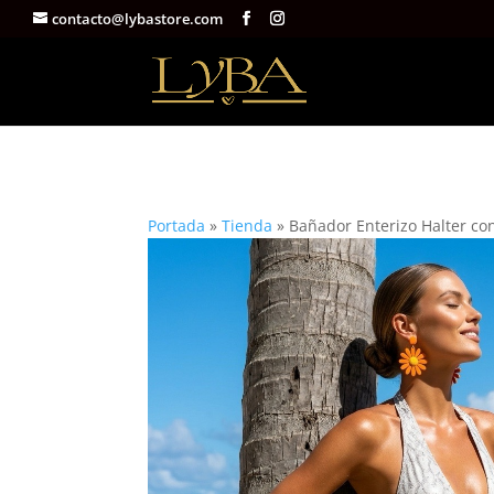
contacto@lybastore.com
Portada
»
Tienda
»
Bañador Enterizo Halter c