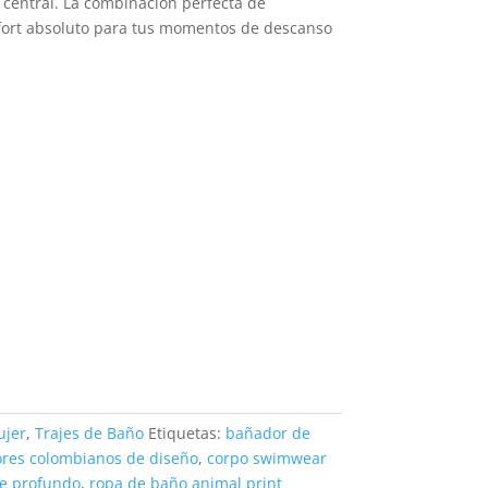
central. La combinación perfecta de
nfort absoluto para tus momentos de descanso
jer
,
Trajes de Baño
Etiquetas:
bañador de
res colombianos de diseño
,
corpo swimwear
te profundo
,
ropa de baño animal print