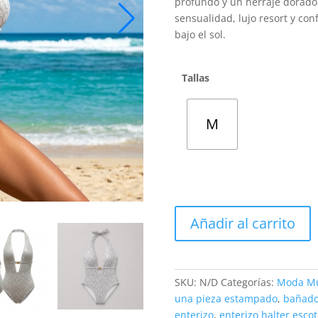
profundo y un herraje dorado 
sensualidad, lujo resort y co
bajo el sol.
Tallas
M
Bañador
Añadir al carrito
Enterizo
Halter
con
Estampado
SKU:
N/D
Categorías:
Moda Mu
de
una pieza estampado
,
bañado
Pitón
enterizo
,
enterizo halter esco