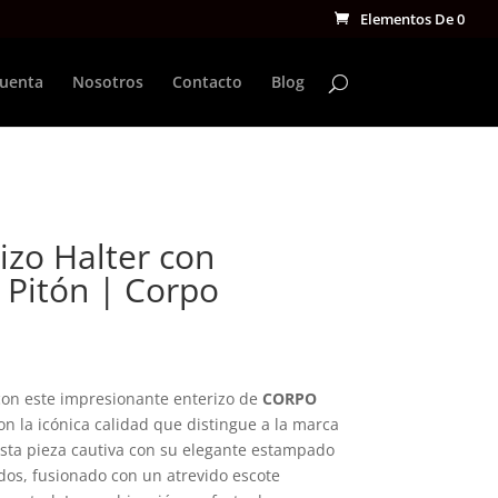
Elementos De 0
cuenta
Nosotros
Contacto
Blog
izo Halter con
Pitón | Corpo
 con este impresionante enterizo de
CORPO
on la icónica calidad que distingue a la marca
sta pieza cautiva con su elegante estampado
udos, fusionado con un atrevido escote