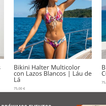
s
Bikini Halter Multicolor
B
con Lazos Blancos | Láu de
C
Lá
75
75,00
€