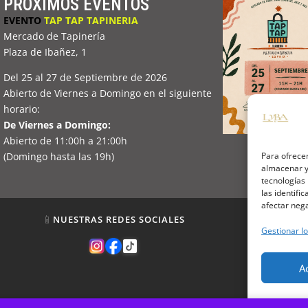
PRÓXIMOS EVENTOS
EVENTO
TAP TAP TAPINERIA
Mercado de Tapinería
Plaza de Ibañez, 1
Del 25 al 27 de Septiembre de 2026
Abierto de Viernes a Domingo en el siguiente
horario:
De Viernes a Domingo:
Abierto de 11:00h a 21:00h
Para ofrecer
(Domingo hasta las 19h)
almacenar y/
tecnologías
las identifi
afectar nega
📱
⚖️
NUESTRAS REDES SOCIALES
INF
Gestionar lo
Polí
A
Pol
Térmi