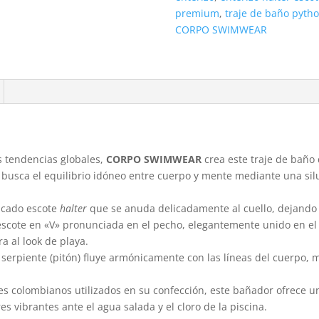
|
premium
,
traje de baño pyth
Corpo
CORPO SWIMWEAR
Swimwear
cantidad
as tendencias globales,
CORPO SWIMWEAR
crea este traje de baño
usca el equilibrio idóneo entre cuerpo y mente mediante una silue
ticado escote
halter
que se anuda delicadamente al cuello, dejando 
escote en «V» pronunciada en el pecho, elegantemente unido en el
a al look de playa.
 serpiente (pitón) fluye armónicamente con las líneas del cuerpo, 
iles colombianos utilizados en su confección, este bañador ofrece u
s vibrantes ante el agua salada y el cloro de la piscina.