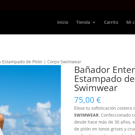
Inicio
Tienda
Carrito
Mi 
on Estampado de Pitón | Corpo Swimwear
Bañador Enter
Estampado de 
Swimwear
75,00
€
Eleva tu sofisticación costera
SWIMWEAR
. Confeccionado c
desde hace más de 30 años, e
de pitón en tonos grises y cr