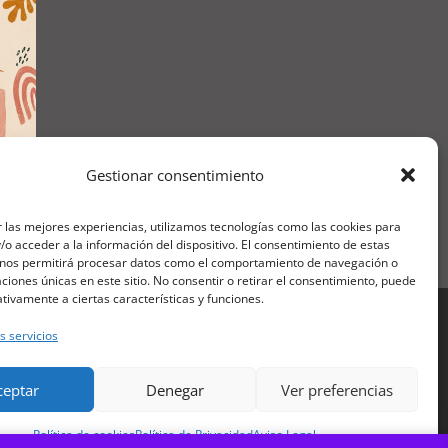
Gestionar consentimiento
 las mejores experiencias, utilizamos tecnologías como las cookies para
o acceder a la información del dispositivo. El consentimiento de estas
 nos permitirá procesar datos como el comportamiento de navegación o
caciones únicas en este sitio. No consentir o retirar el consentimiento, puede
tivamente a ciertas características y funciones.
ORMACIÓN LEGAL
s servicios
Aviso Legal
tica de Privacidad
ceptar
Denegar
Ver preferencias
ítica de Cookies
Política de cookies
Política de Privacidad
Aviso Legal
nos y Condiciones